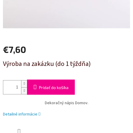
€7,60
Jednotková
Výroba na zakázku (do 1 týždňa)
cena:
Pridať do košíka
Dekoračný nápis Domov.
Detailné informácie