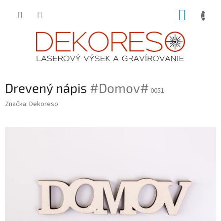
Prejsť
NÁKUP
na
obsah
KOŠÍK
Drevený nápis
#Domov#
0051
Značka:
Dekoreso