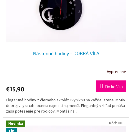
o
o
d
v
u
k
t
o
v
Nástenné hodiny - DOBRÁ VÍLA
Vypredané
Do košíka
€15,90
Elegantné hodiny z čierneho akrylátu vyniknú na každej stene. Motív
dobrej víly určite ocenia najmä tí najmenší. Elegantný vzhľad prináša
zasa potešenie pre rodičov. Montáž na...
Kód:
0011
Novinka
Tip