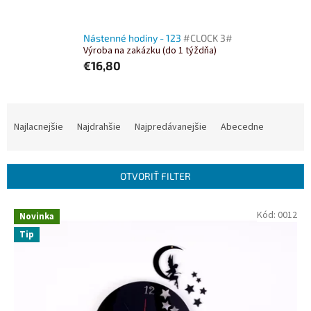
Nástenné hodiny - 123
#CLOCK 3#
Výroba na zakázku (do 1 týždňa)
€16,80
R
a
Najlacnejšie
Najdrahšie
Najpredávanejšie
Abecedne
d
e
n
OTVORIŤ FILTER
i
e
V
Kód:
0012
p
Novinka
ý
r
Tip
p
o
i
d
s
u
p
k
r
t