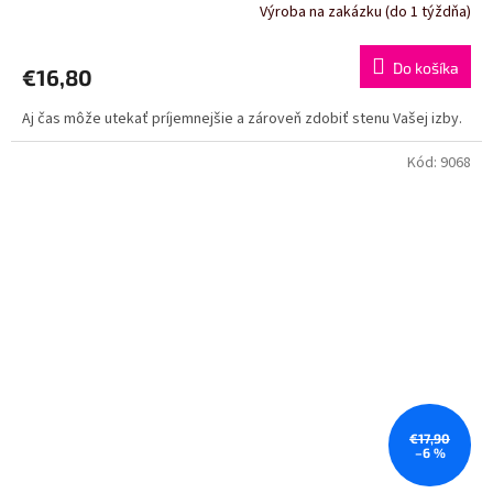
Výroba na zakázku (do 1 týždňa)
Do košíka
€16,80
Aj čas môže utekať príjemnejšie a zároveň zdobiť stenu Vašej izby.
Kód:
9068
€17,90
–6 %