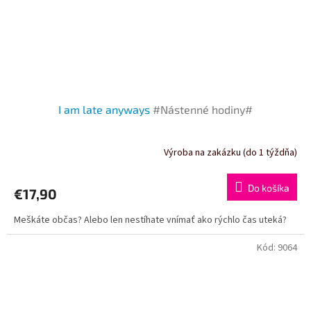
I am late anyways
#Nástenné hodiny#
Výroba na zakázku (do 1 týždňa)
Do košíka
€17,90
Meškáte občas? Alebo len nestíhate vnímať ako rýchlo čas uteká?
Kód:
9064