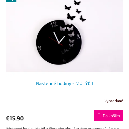
Nástenné hodiny - MOTÝĽ 1
Vypredané
Do košíka
€15,90
Nástenné hodiny Motýľ z čierneho akrylátu Vám pripomenú, že nie