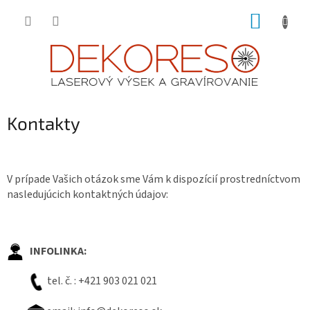
Prejsť
NÁKUP
na
obsah
KOŠÍK
Kontakty
V prípade Vašich otázok sme Vám k dispozícií prostredníctvom
nasledujúcich kontaktných údajov:
INFOLINKA:
tel. č. : +421 903 021 021