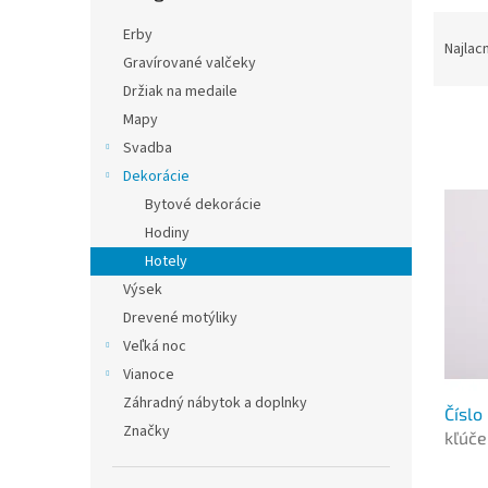
R
Erby
a
Najlac
Gravírované valčeky
d
Držiak na medaile
e
n
Mapy
i
Svadba
e
V
Dekorácie
p
ý
Bytové dekorácie
r
p
Hodiny
o
i
d
Hotely
s
u
Výsek
p
k
Drevené motýliky
r
t
o
Veľká noc
o
d
Vianoce
v
u
Záhradný nábytok a doplnky
Číslo
k
Značky
kľúče
t
o