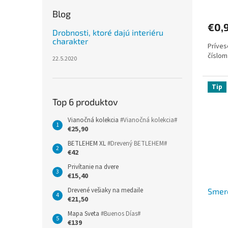
v
Blog
€0,
Drobnosti, ktoré dajú interiéru
charakter
Príves
číslom
22.5.2020
Tip
Top 6 produktov
Vianočná kolekcia
#Vianočná kolekcia#
€25,90
BETLEHEM XL
#Drevený BETLEHEM#
€42
Privítanie na dvere
€15,40
Drevené vešiaky na medaile
Smer
€21,50
Mapa Sveta
#Buenos Días#
€139