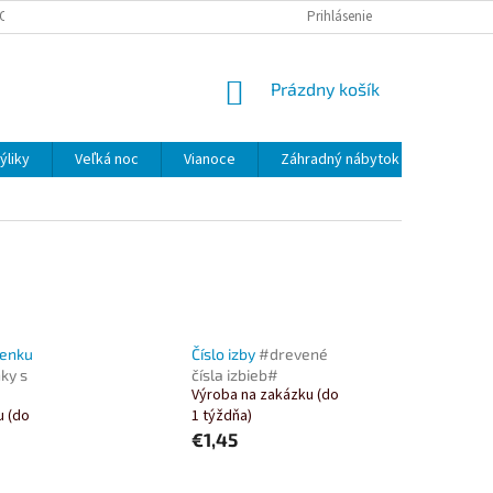
ODMIENKY
OCHRANA OSOBNÝCH ÚDAJOV
Prihlásenie
COOKIES
REKLAMÁ
NÁKUPNÝ
Prázdny košík
KOŠÍK
ýliky
Veľká noc
Vianoce
Záhradný nábytok a doplnky
čenku
Číslo izby
#drevené
ky s
čísla izbieb#
Výroba na zakázku (do
u (do
1 týždňa)
€1,45