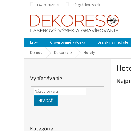
Prejsť
+421903021021
info@dekoreso.sk
na
obsah
Erby
Gravírované valčeky
Držiak na medaile
Domov
Dekorácie
Hotely
B
Hot
o
č
Vyhľadávanie
Najpr
n
ý
p
a
HĽADAŤ
n
e
l
Preskočiť
Kategórie
kategórie