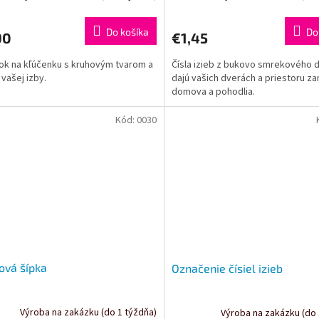
Do košíka
Do
90
€1,45
ok na kľúčenku s kruhovým tvarom a
Čísla izieb z bukovo smrekového 
 vašej izby.
dajú vašich dverách a priestoru za
domova a pohodlia.
Kód:
0030
ová šípka
Označenie čísiel izieb
Výroba na zakázku (do 1 týždňa)
Výroba na zakázku (do 