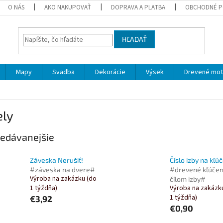
O NÁS
AKO NAKUPOVAŤ
DOPRAVA A PLATBA
OBCHODNÉ P
HĽADAŤ
Mapy
Svadba
Dekorácie
Výsek
Drevené mot
ely
edávanejšie
Záveska Nerušiť!
Číslo izby na kľú
#záveska na dvere#
#drevené kľúčen
Výroba na zakázku (do
čílom izby#
1 týždňa)
Výroba na zakázk
1 týždňa)
€3,92
€0,90