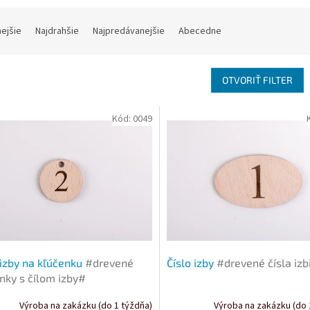
nejšie
Najdrahšie
Najpredávanejšie
Abecedne
OTVORIŤ FILTER
Kód:
0049
 izby na kľúčenku
#drevené
Číslo izby
#drevené čísla iz
nky s čílom izby#
Výroba na zakázku (do 1 týždňa)
Výroba na zakázku (do 