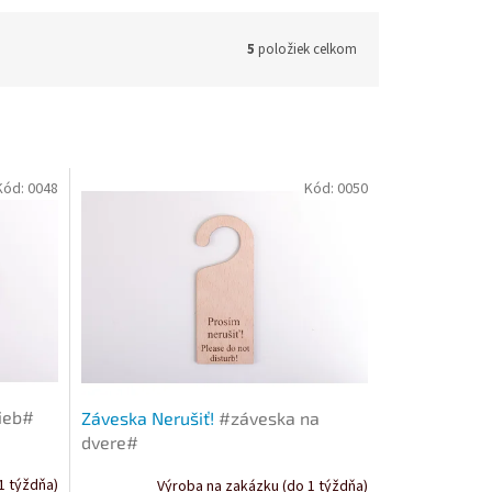
5
položiek celkom
Kód:
0048
Kód:
0050
bieb#
Záveska Nerušiť!
#záveska na
dvere#
1 týždňa)
Výroba na zakázku (do 1 týždňa)