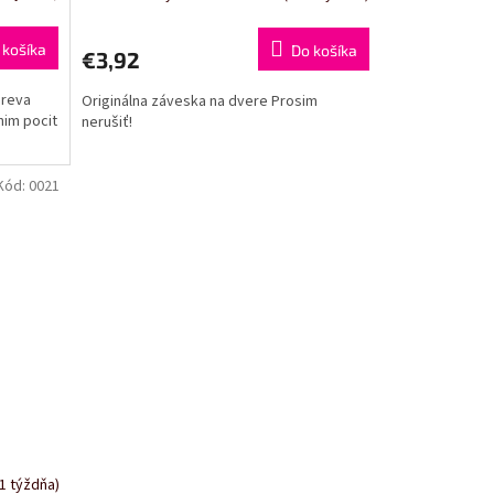
 košíka
Do košíka
€3,92
dreva
Originálna záveska na dvere Prosim
nim pocit
nerušiť!
Kód:
0021
1 týždňa)