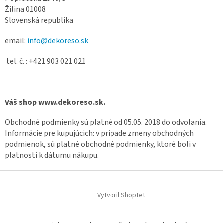
Žilina 01008
Slovenská republika
email:
info@dekoreso.sk
tel. č. : +421 903 021 021
Váš shop www.dekoreso.sk.
Obchodné podmienky sú platné od 05.05. 2018 do odvolania.
Informácie pre kupujúcich: v prípade zmeny obchodných
podmienok, sú platné obchodné podmienky, ktoré boli v
platnosti k dátumu nákupu.
Z
á
Vytvoril Shoptet
p
ä
t