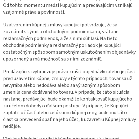
Od tohto momentu medzi kupujúcim a predávajúcim vznikajú
vzájomné práva a povinnosti.
Uzatvorením kúpnej zmluvy kupujúci potvrdzuje, že sa
zoznámil s týmito obchodnými podmienkami, vrátane
reklamačných podmienok, a že s nimi súhlasí. Na tieto
obchodné podmienky a reklamačný poriadok je kupujúci
dostatočným spôsobom samotným uskutočnením objednávky
upozornený a má možnosť sa s nimi zoznámiť.
Predávajúci si vyhradzuje právo zrušiť objednávku alebo jej časť
pred uzavretím kúpnej zmluvy v týchto prípadoch: tovar sa už
nevyrába alebo nedodáva alebo sa výrazným spôsobom
zmenila cena dodávaného tovaru. V prípade, že táto situácia
nastane, predávajúci bude okamžite kontaktovať kupujúceho
za účelom dohody o ďalšom postupe. V prípade, že Kupujúci
zaplatil už časť alebo celú sumu kúpnej ceny, bude mu táto
čiastka prevedená späť na jeho účet, k uzavretiu Kúpnej zmluvy
nedôjde.
Všetky objednávky prijaté týmto obchodom sú záväzné.