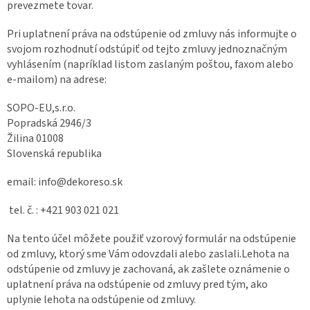
prevezmete tovar.
Pri uplatnení práva na odstúpenie od zmluvy nás informujte o
svojom rozhodnutí odstúpiť od tejto zmluvy jednoznačným
vyhlásením (napríklad listom zaslaným poštou, faxom alebo
e-mailom) na adrese:
SOPO-EU,s.r.o.
Popradská 2946/3
Žilina 01008
Slovenská republika
email: info@dekoreso.sk
tel. č. : +421 903 021 021
Na tento účel môžete použiť vzorový formulár na odstúpenie
od zmluvy, ktorý sme Vám odovzdali alebo zaslali.Lehota na
odstúpenie od zmluvy je zachovaná, ak zašlete oznámenie o
uplatnení práva na odstúpenie od zmluvy pred tým, ako
uplynie lehota na odstúpenie od zmluvy.