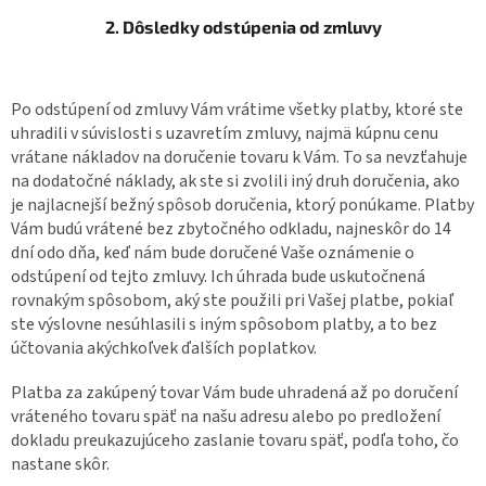
2. Dôsledky odstúpenia od zmluvy
Po odstúpení od zmluvy Vám vrátime všetky platby, ktoré ste
uhradili v súvislosti s uzavretím zmluvy, najmä kúpnu cenu
vrátane nákladov na doručenie tovaru k Vám. To sa nevzťahuje
na dodatočné náklady, ak ste si zvolili iný druh doručenia, ako
je najlacnejší bežný spôsob doručenia, ktorý ponúkame. Platby
Vám budú vrátené bez zbytočného odkladu, najneskôr do 14
dní odo dňa, keď nám bude doručené Vaše oznámenie o
odstúpení od tejto zmluvy. Ich úhrada bude uskutočnená
rovnakým spôsobom, aký ste použili pri Vašej platbe, pokiaľ
ste výslovne nesúhlasili s iným spôsobom platby, a to bez
účtovania akýchkoľvek ďalších poplatkov.
Platba za zakúpený tovar Vám bude uhradená až po doručení
vráteného tovaru späť na našu adresu alebo po predložení
dokladu preukazujúceho zaslanie tovaru späť, podľa toho, čo
nastane skôr.