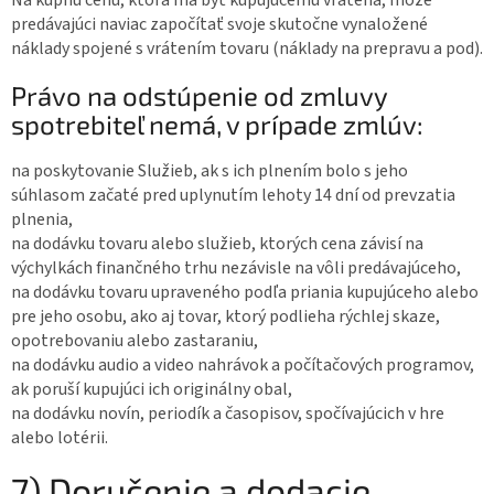
predávajúci naviac započítať svoje skutočne vynaložené
náklady spojené s vrátením tovaru (náklady na prepravu a pod).
Právo na odstúpenie od zmluvy
spotrebiteľ nemá, v prípade zmlúv:
na poskytovanie Služieb, ak s ich plnením bolo s jeho
súhlasom začaté pred uplynutím lehoty 14 dní od prevzatia
plnenia,
na dodávku tovaru alebo služieb, ktorých cena závisí na
výchylkách finančného trhu nezávisle na vôli predávajúceho,
na dodávku tovaru upraveného podľa priania kupujúceho alebo
pre jeho osobu, ako aj tovar, ktorý podlieha rýchlej skaze,
opotrebovaniu alebo zastaraniu,
na dodávku audio a video nahrávok a počítačových programov,
ak poruší kupujúci ich originálny obal,
na dodávku novín, periodík a časopisov, spočívajúcich v hre
alebo lotérii.
7) Doručenie a dodacie