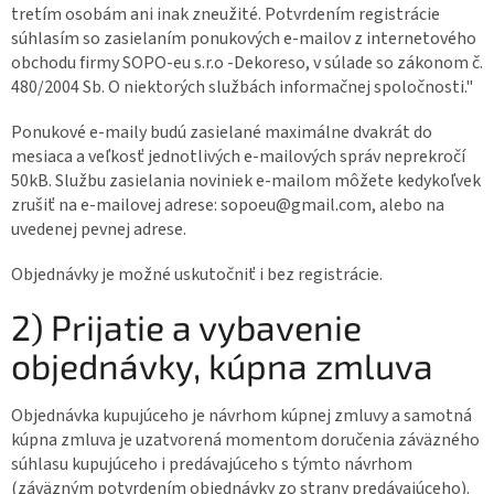
tretím osobám ani inak zneužité. Potvrdením registrácie
súhlasím so zasielaním ponukových e-mailov z internetového
obchodu firmy SOPO-eu s.r.o -Dekoreso, v súlade so zákonom č.
480/2004 Sb. O niektorých službách informačnej spoločnosti."
Ponukové e-maily budú zasielané maximálne dvakrát do
mesiaca a veľkosť jednotlivých e-mailových správ neprekročí
50kB. Službu zasielania noviniek e-mailom môžete kedykoľvek
zrušiť na e-mailovej adrese: sopoeu@gmail.com, alebo na
uvedenej pevnej adrese.
Objednávky je možné uskutočniť i bez registrácie.
2) Prijatie a vybavenie
objednávky, kúpna zmluva
Objednávka kupujúceho je návrhom kúpnej zmluvy a samotná
kúpna zmluva je uzatvorená momentom doručenia záväzného
súhlasu kupujúceho i predávajúceho s týmto návrhom
(záväzným potvrdením objednávky zo strany predávajúceho).