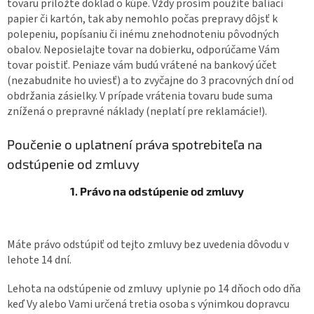
tovaru priložte doklad o kúpe. Vždy prosím použite baliaci
papier či kartón, tak aby nemohlo počas prepravy dôjsť k
polepeniu, popísaniu či inému znehodnoteniu pôvodných
obalov. Neposielajte tovar na dobierku, odporúčame Vám
tovar poistiť. Peniaze vám budú vrátené na bankový účet
(nezabudnite ho uviesť) a to zvyčajne do 3 pracovných dní od
obdržania zásielky. V prípade vrátenia tovaru bude suma
znížená o prepravné náklady (neplatí pre reklamácie!).
Poučenie o uplatnení práva spotrebiteľa na
odstúpenie od zmluvy
1. Právo na odstúpenie od zmluvy
Máte právo odstúpiť od tejto zmluvy bez uvedenia dôvodu v
lehote 14 dní.
Lehota na odstúpenie od zmluvy uplynie po 14 dňoch odo dňa
keď Vy alebo Vami určená tretia osoba s výnimkou dopravcu