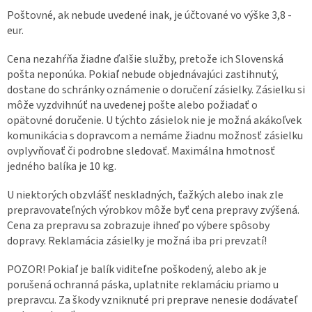
Poštovné, ak nebude uvedené inak, je účtované vo výške 3,8 -
eur.
Cena nezahŕňa žiadne ďalšie služby, pretože ich Slovenská
pošta neponúka. Pokiaľ nebude objednávajúci zastihnutý,
dostane do schránky oznámenie o doručení zásielky. Zásielku si
môže vyzdvihnúť na uvedenej pošte alebo požiadať o
opätovné doručenie. U týchto zásielok nie je možná akákoľvek
komunikácia s dopravcom a nemáme žiadnu možnosť zásielku
ovplyvňovať či podrobne sledovať. Maximálna hmotnosť
jedného balíka je 10 kg.
U niektorých obzvlášť neskladných, ťažkých alebo inak zle
prepravovateľných výrobkov môže byť cena prepravy zvýšená.
Cena za prepravu sa zobrazuje ihneď po výbere spôsoby
dopravy. Reklamácia zásielky je možná iba pri prevzatí!
POZOR! Pokiaľ je balík viditeľne poškodený, alebo ak je
porušená ochranná páska, uplatnite reklamáciu priamo u
prepravcu. Za škody vzniknuté pri preprave nenesie dodávateľ