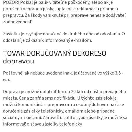
POZOR! Pokiaľ je balík viditeľne poškodený, alebo ak je
porušená ochranná páska, uplatnite reklamáciu priamo u
prepravcu. Za škody vzniknuté pri preprave nenesie dodávateľ
zodpovednosť.
Zásielka je zvyčajne doručená do druhého dňa od odoslania. O
odoslaní je zákazník informovaný e-mailom.
TOVAR DORUČOVANÝ DEKORESO
dopravou
Poštovné, ak nebude uvedené inak, je účtované vo výške 3,5 -
eur.
Dopravu je možné uplatniť len do 20 km od nášho predajného
miesta. Cena zahŕňa sms notifikáciu. U týchto zásielok je
možná komunikácia s prepravcom a osobný dohovor na čase
doručenia zásielky telefonicky, emailom alebo prípadne
socialnymi sieťami. Zároveň u tohto typu zásielky je možné sa
informovať o stave zásielky telefonicky.