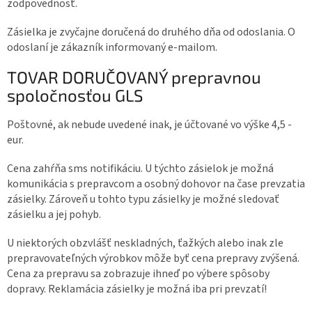
zodpovednosť.
Zásielka je zvyčajne doručená do druhého dňa od odoslania. O
odoslaní je zákazník informovaný e-mailom.
TOVAR DORUČOVANÝ prepravnou
spoločnosťou GLS
Poštovné, ak nebude uvedené inak, je účtované vo výške 4,5 -
eur.
Cena zahŕňa sms notifikáciu. U týchto zásielok je možná
komunikácia s prepravcom a osobný dohovor na čase prevzatia
zásielky. Zároveň u tohto typu zásielky je možné sledovať
zásielku a jej pohyb.
U niektorých obzvlášť neskladných, ťažkých alebo inak zle
prepravovateľných výrobkov môže byť cena prepravy zvýšená.
Cena za prepravu sa zobrazuje ihneď po výbere spôsoby
dopravy. Reklamácia zásielky je možná iba pri prevzatí!