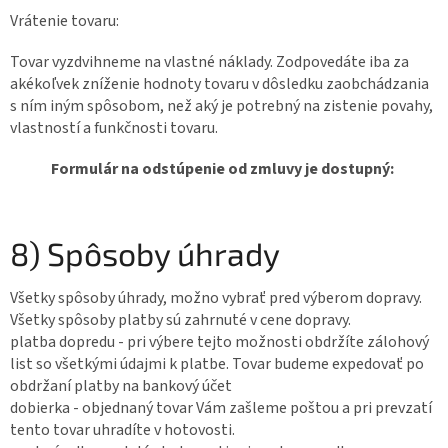
Vrátenie tovaru:
Tovar vyzdvihneme na vlastné náklady. Zodpovedáte iba za
akékoľvek zníženie hodnoty tovaru v dôsledku zaobchádzania
s ním iným spôsobom, než aký je potrebný na zistenie povahy,
vlastností a funkčnosti tovaru.
Formulár na odstúpenie od zmluvy je dostupný:
8) Spôsoby úhrady
Všetky spôsoby úhrady, možno vybrať pred výberom dopravy.
Všetky spôsoby platby sú zahrnuté v cene dopravy.
platba dopredu - pri výbere tejto možnosti obdržíte zálohový
list so všetkými údajmi k platbe. Tovar budeme expedovať po
obdržaní platby na bankový účet
dobierka - objednaný tovar Vám zašleme poštou a pri prevzatí
tento tovar uhradíte v hotovosti.