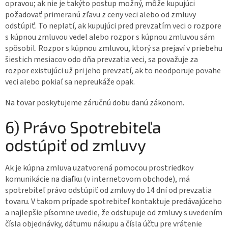
opravou; ak nie je takýto postup možný, môže kupujúci
požadovať primeranú zľavu z ceny veci alebo od zmluvy
odstúpiť. To neplatí, ak kupujúci pred prevzatím veci o rozpore
s kúpnou zmluvou vedel alebo rozpor s kúpnou zmluvou sám
spôsobil. Rozpor s kúpnou zmluvou, ktorý sa prejaví v priebehu
šiestich mesiacov odo dňa prevzatia veci, sa považuje za
rozpor existujúci už pri jeho prevzatí, ak to neodporuje povahe
veci alebo pokiaľ sa nepreukáže opak.
Na tovar poskytujeme záručnú dobu danú zákonom.
6) Právo Spotrebiteľa
odstúpiť od zmluvy
Ak je kúpna zmluva uzatvorená pomocou prostriedkov
komunikácie na diaľku (v internetovom obchode), má
spotrebiteľ právo odstúpiť od zmluvy do 14 dní od prevzatia
tovaru. V takom prípade spotrebiteľ kontaktuje predávajúceho
a najlepšie písomne uvedie, že odstupuje od zmluvy s uvedením
čísla objednávky, dátumu nákupu a čísla účtu pre vrátenie