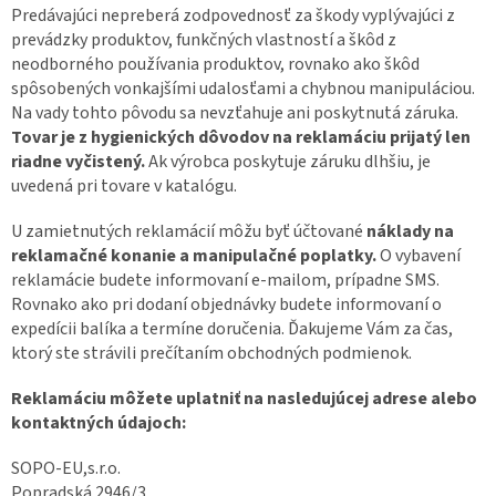
Predávajúci nepreberá zodpovednosť za škody vyplývajúci z
prevádzky produktov, funkčných vlastností a škôd z
neodborného používania produktov, rovnako ako škôd
spôsobených vonkajšími udalosťami a chybnou manipuláciou.
Na vady tohto pôvodu sa nevzťahuje ani poskytnutá záruka.
Tovar je z hygienických dôvodov na reklamáciu prijatý len
riadne vyčistený.
Ak výrobca poskytuje záruku dlhšiu, je
uvedená pri tovare v katalógu.
U zamietnutých reklamácií môžu byť účtované
náklady na
reklamačné konanie a manipulačné poplatky.
O vybavení
reklamácie budete informovaní e-mailom, prípadne SMS.
Rovnako ako pri dodaní objednávky budete informovaní o
expedícii balíka a termíne doručenia. Ďakujeme Vám za čas,
ktorý ste strávili prečítaním obchodných podmienok.
Reklamáciu môžete uplatniť na nasledujúcej adrese alebo
kontaktných údajoch:
SOPO-EU,s.r.o.
Popradská 2946/3