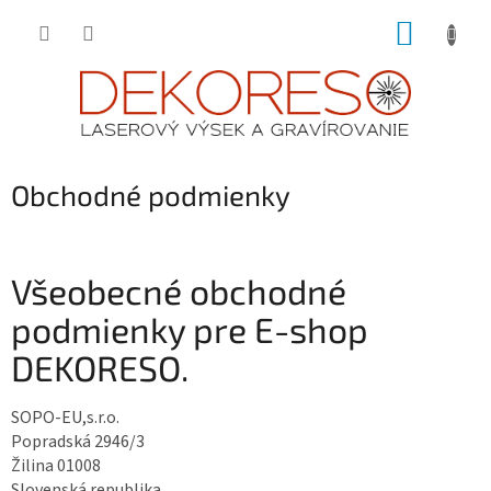
Prejsť
NÁKUP
na
obsah
KOŠÍK
Obchodné podmienky
Všeobecné obchodné
podmienky pre E-shop
DEKORESO.
SOPO-EU,s.r.o.
Popradská 2946/3
Žilina 01008
Slovenská republika