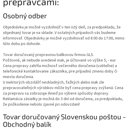
prepravcami:
Osobný odber
Objednávku je možné vyzdvihnúť v ten istý deň, za predpokladu, že
objednaný tovar je na sklade. V ostatných prípadoch vás budeme
informovať. Objednávky je možné vyzdvihovať od 8:00 do 17:00, mimo
túto dobu po dohode.
Tovar doručovaný prepravnou balíkovou firmou GLS.
Poštovné, ak nebude uvedené inak, je účtované vo výške 5, - eur.
Cena prepravy zahŕňa možnosť večerného doručenia (voliteľne) a
telefonické kontaktovanie zákazníka, pre prípadnú zmenu doby či
miesta doručenia.
U niektorých obzvlášť neskladných, ťažkých alebo inak zle
prepravovateľných výrobkov môže byť cena prepravy zvýšená. Cena
za prepravu sa zobrazuje ihneď po výbere spôsoby dopravy.
Reklamácia zásielky je možná do 3 dní od doručenia, za predpokladu,
že poškodenie nebolo zjavné pri odovzdaní!
Tovar doručovaný Slovenskou poštou -
Obchodný balík