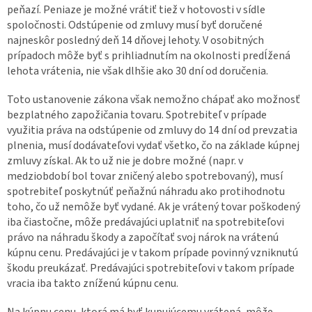
peňazí. Peniaze je možné vrátiť tiež v hotovosti v sídle
spoločnosti. Odstúpenie od zmluvy musí byť doručené
najneskôr posledný deň 14 dňovej lehoty. V osobitných
prípadoch môže byť s prihliadnutím na okolnosti predĺžená
lehota vrátenia, nie však dlhšie ako 30 dní od doručenia.
Toto ustanovenie zákona však nemožno chápať ako možnosť
bezplatného zapožičania tovaru. Spotrebiteľ v prípade
využitia práva na odstúpenie od zmluvy do 14 dní od prevzatia
plnenia, musí dodávateľovi vydať všetko, čo na základe kúpnej
zmluvy získal. Ak to už nie je dobre možné (napr. v
medziobdobí bol tovar zničený alebo spotrebovaný), musí
spotrebiteľ poskytnúť peňažnú náhradu ako protihodnotu
toho, čo už nemôže byť vydané. Ak je vrátený tovar poškodený
iba čiastočne, môže predávajúci uplatniť na spotrebiteľovi
právo na náhradu škody a započítať svoj nárok na vrátenú
kúpnu cenu. Predávajúci je v takom prípade povinný vzniknutú
škodu preukázať. Predávajúci spotrebiteľovi v takom prípade
vracia iba takto zníženú kúpnu cenu.
Na kúpnu cenu, ktorá má byť kupujúcemu vrátená, môže