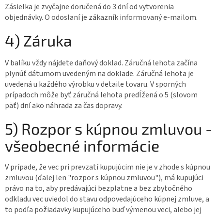
Zásielka je zvyčajne doručená do 3 dní od vytvorenia
objednávky. O odoslaní je zákazník informovaný e-mailom.
4) Záruka
V balíku vždy nájdete daňový doklad. Záručná lehota začína
plynúť dátumom uvedeným na doklade. Záručná lehota je
uvedená u každého výrobku v detaile tovaru. V sporných
prípadoch môže byť záručná lehota predĺžená o 5 (slovom
päť) dní ako náhrada za čas dopravy.
5) Rozpor s kúpnou zmluvou -
všeobecné informácie
V prípade, že vec pri prevzatí kupujúcim nie je v zhode s kúpnou
zmluvou (ďalej len "rozpor s kúpnou zmluvou"), má kupujúci
právo na to, aby predávajúci bezplatne a bez zbytočného
odkladu vec uviedol do stavu odpovedajúceho kúpnej zmluve, a
to podľa požiadavky kupujúceho buď výmenou veci, alebo jej