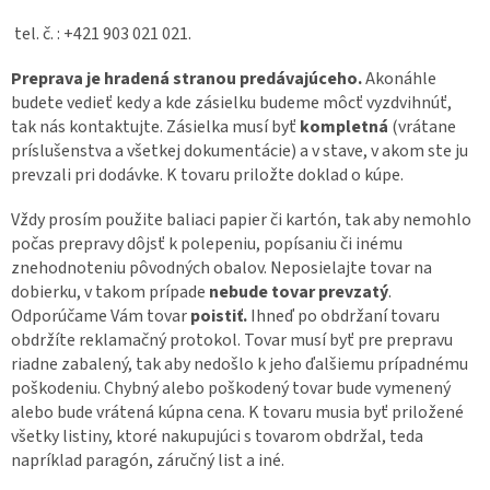
tel. č. : +421 903 021 021.
Preprava je hradená stranou predávajúceho.
Akonáhle
budete vedieť kedy a kde zásielku budeme môcť vyzdvihnúť,
tak nás kontaktujte. Zásielka musí byť
kompletná
(vrátane
príslušenstva a všetkej dokumentácie) a v stave, v akom ste ju
prevzali pri dodávke. K tovaru priložte doklad o kúpe.
Vždy prosím použite baliaci papier či kartón, tak aby nemohlo
počas prepravy dôjsť k polepeniu, popísaniu či inému
znehodnoteniu pôvodných obalov. Neposielajte tovar na
dobierku, v takom prípade
nebude tovar prevzatý
.
Odporúčame Vám tovar
poistiť.
Ihneď po obdržaní tovaru
obdržíte reklamačný protokol. Tovar musí byť pre prepravu
riadne zabalený, tak aby nedošlo k jeho ďalšiemu prípadnému
poškodeniu. Chybný alebo poškodený tovar bude vymenený
alebo bude vrátená kúpna cena. K tovaru musia byť priložené
všetky listiny, ktoré nakupujúci s tovarom obdržal, teda
napríklad paragón, záručný list a iné.