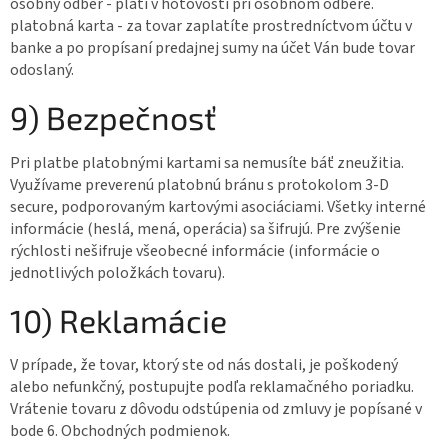
osobný odber - platí v hotovosti pri osobnom odbere.
platobná karta - za tovar zaplatíte prostredníctvom účtu v
banke a po propísaní predajnej sumy na účet Ván bude tovar
odoslaný.
9) Bezpečnosť
Pri platbe platobnými kartami sa nemusíte báť zneužitia.
Využívame preverenú platobnú bránu s protokolom 3-D
secure, podporovaným kartovými asociáciami. Všetky interné
informácie (heslá, mená, operácia) sa šifrujú. Pre zvýšenie
rýchlosti nešifruje všeobecné informácie (informácie o
jednotlivých položkách tovaru).
10) Reklamácie
V prípade, že tovar, ktorý ste od nás dostali, je poškodený
alebo nefunkčný, postupujte podľa reklamačného poriadku.
Vrátenie tovaru z dôvodu odstúpenia od zmluvy je popísané v
bode 6. Obchodných podmienok.