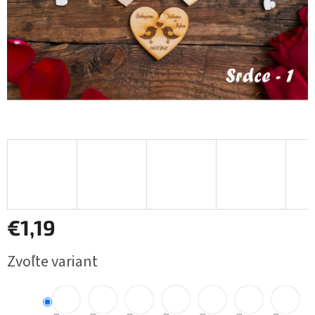
€1,19
Jednotková
Zvoľte variant
cena: