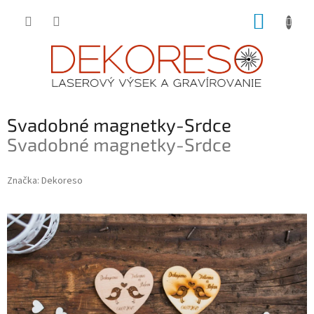
Prejsť
NÁKUP
na
obsah
KOŠÍK
Svadobné magnetky-Srdce
Svadobné magnetky-Srdce
Značka:
Dekoreso