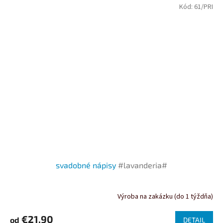
Kód:
61/PRI
svadobné nápisy
#lavanderia#
Výroba na zakázku (do 1 týždňa)
€21,90
od
DETAIL