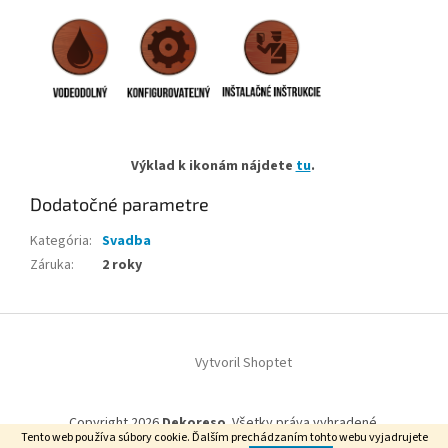
Výklad k ikonám nájdete
tu
.
Dodatočné parametre
Kategória
:
Svadba
Záruka
:
2 roky
Z
á
Vytvoril Shoptet
p
ä
t
Copyright 2026
Dekoreso
. Všetky práva vyhradené.
i
Tento web používa súbory cookie. Ďalším prechádzaním tohto webu vyjadrujete