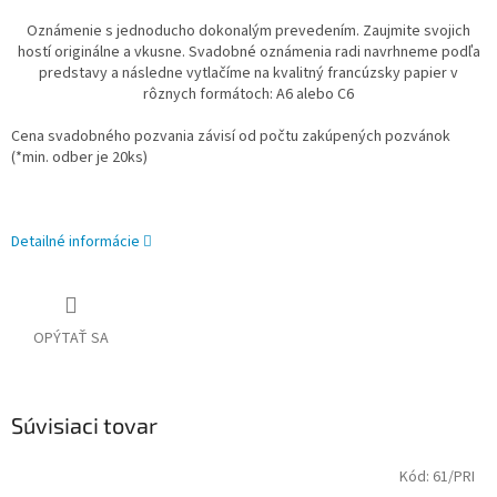
Oznámenie s jednoducho dokonalým prevedením. Zaujmite svojich
hostí originálne a vkusne. Svadobné oznámenia radi navrhneme podľa
predstavy a následne vytlačíme na kvalitný francúzsky papier v
rôznych formátoch: A6 alebo C6
Cena svadobného pozvania závisí od počtu zakúpených pozvánok
(*min. odber je 20ks)
Detailné informácie
OPÝTAŤ SA
Súvisiaci tovar
Kód:
61/PRI