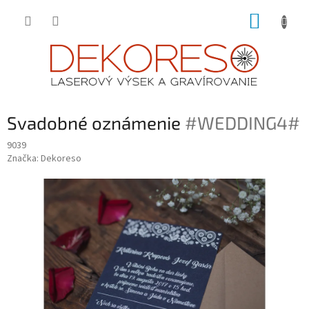
Prejsť
NÁKUP
na
obsah
KOŠÍK
Svadobné oznámenie
#WEDDING4#
9039
Značka:
Dekoreso