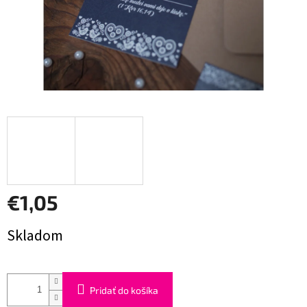
€1,05
Jednotková
Skladom
cena:
Pridať do košíka