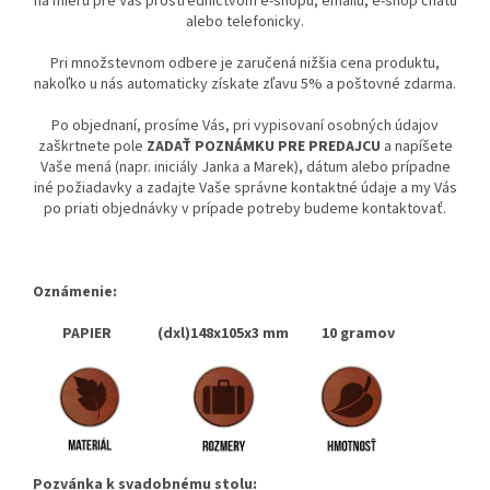
na mieru pre Vás prostredníctvom e-shopu, emailu, e-shop chatu
alebo telefonicky.
Pri množstevnom odbere je zaručená nižšia cena produktu,
nakoľko u nás automaticky získate zľavu 5% a poštovné zdarma.
Po objednaní, prosíme Vás, pri vypisovaní osobných údajov
zaškrtnete pole
ZADAŤ POZNÁMKU PRE PREDAJCU
a napíšete
Vaše mená (napr. iniciály Janka a Marek), dátum alebo prípadne
iné požiadavky a zadajte Vaše správne kontaktné údaje a my Vás
po priati objednávky v prípade potreby budeme kontaktovať.
Oznámenie:
PAPIER (dxl)148x105x3 mm 10 gramov
Pozvánka k svadobnému stolu: