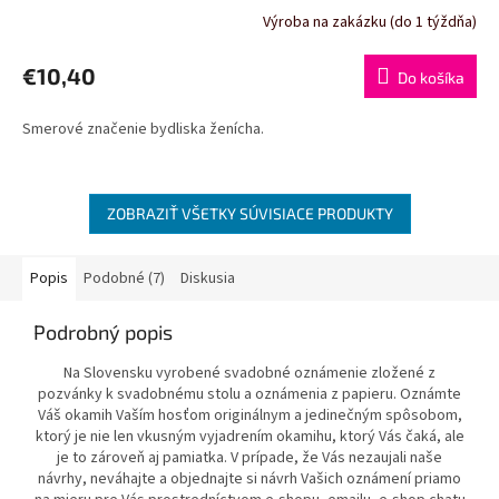
Výroba na zakázku (do 1 týždňa)
€10,40
Do košíka
Smerové značenie bydliska ženícha.
ZOBRAZIŤ VŠETKY SÚVISIACE PRODUKTY
Popis
Podobné (7)
Diskusia
Podrobný popis
Na Slovensku vyrobené svadobné oznámenie zložené z
pozvánky k svadobnému stolu a oznámenia z papieru. Oznámte
Váš okamih Vaším hosťom originálnym a jedinečným spôsobom,
ktorý je nie len vkusným vyjadrením okamihu, ktorý Vás čaká, ale
je to zároveň aj pamiatka. V prípade, že Vás nezaujali naše
návrhy, neváhajte a objednajte si návrh Vašich oznámení priamo